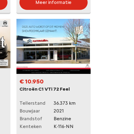
Meer informatie
€ 10.950
Citroën C1 VTi 72 Feel
Tellerstand
36.373 km
Bouwjaar
2021
Brandstof
Benzine
Kenteken
K-116-NN