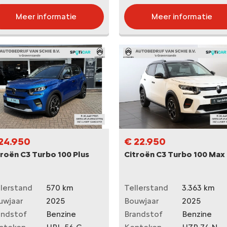
Meer informatie
Meer informatie
24.950
€ 22.950
troën C3 Turbo 100 Plus
Citroën C3 Turbo 100 Max
llerstand
570 km
Tellerstand
3.363 km
uwjaar
2025
Bouwjaar
2025
andstof
Benzine
Brandstof
Benzine