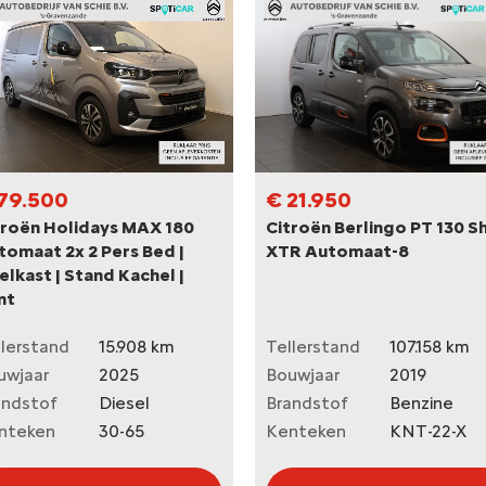
79.500
€ 21.950
troën Holidays MAX 180
Citroën Berlingo PT 130 S
tomaat 2x 2 Pers Bed |
XTR Automaat-8
lkast | Stand Kachel |
nt
llerstand
15.908 km
Tellerstand
107.158 km
uwjaar
2025
Bouwjaar
2019
andstof
Diesel
Brandstof
Benzine
nteken
30-65
Kenteken
KNT-22-X