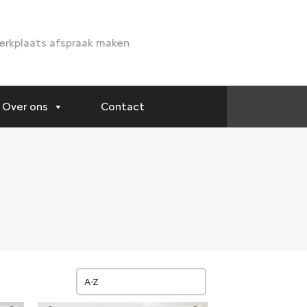
rkplaats afspraak maken
Over ons
Contact