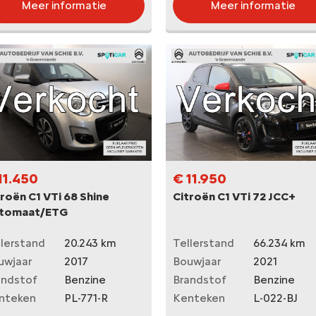
Meer informatie
Meer informatie
11.450
€ 11.950
roën C1 VTi 68 Shine
Citroën C1 VTi 72 JCC+
tomaat/ETG
llerstand
20.243 km
Tellerstand
66.234 km
uwjaar
2017
Bouwjaar
2021
andstof
Benzine
Brandstof
Benzine
nteken
PL-771-R
Kenteken
L-022-BJ