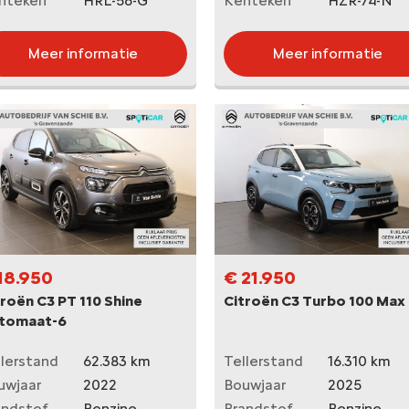
nteken
HRL-56-G
Kenteken
HZR-74-N
Meer informatie
Meer informatie
18.950
€ 21.950
roën C3 PT 110 Shine
Citroën C3 Turbo 100 Max
tomaat-6
llerstand
62.383 km
Tellerstand
16.310 km
uwjaar
2022
Bouwjaar
2025
andstof
Benzine
Brandstof
Benzine