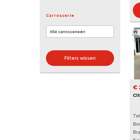
Carrosserie
Filters wissen
€ 
Ci
Te
Bo
Br