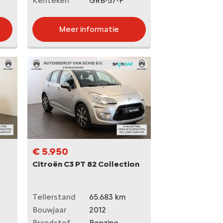
Kenteken
GRB-57-F
Meer informatie
€ 5.950
Citroën C3 PT 82 Collection
Tellerstand
65.683 km
Bouwjaar
2012
Brandstof
Benzine