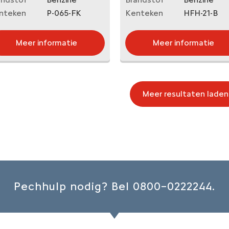
nteken
P-065-FK
Kenteken
HFH-21-B
Meer informatie
Meer informatie
Meer resultaten laden
Pechhulp nodig? Bel 0800–0222244.