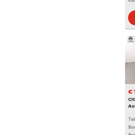
Ke
€ 
Cit
Au
Te
Bo
Br