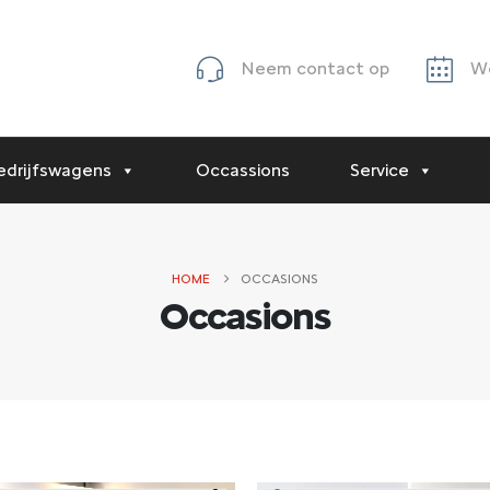
Neem contact op
We
edrijfswagens
Occassions
Service
HOME
OCCASIONS
Occasions