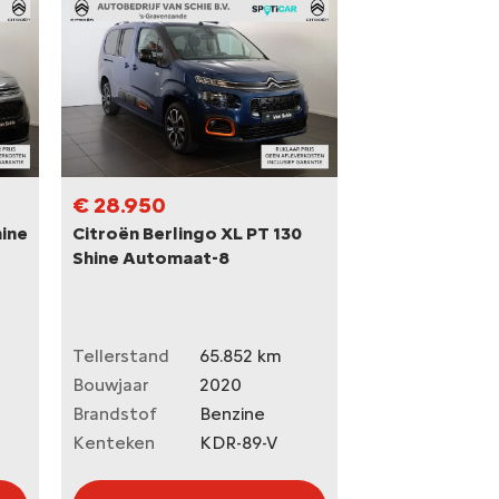
€ 28.950
hine
Citroën Berlingo XL PT 130
Shine Automaat-8
Tellerstand
65.852 km
Bouwjaar
2020
Brandstof
Benzine
Kenteken
KDR-89-V